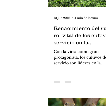
10 jun 2025
4 min de lectura
Renacimiento del sue
rol vital de los culti
servicio en la
restauración ambien
Con la vicia como gran
protagonista, los cultivos d
servicio son líderes en la
recuperación de suelos de
y ayudan a mitigar el cam
climático.