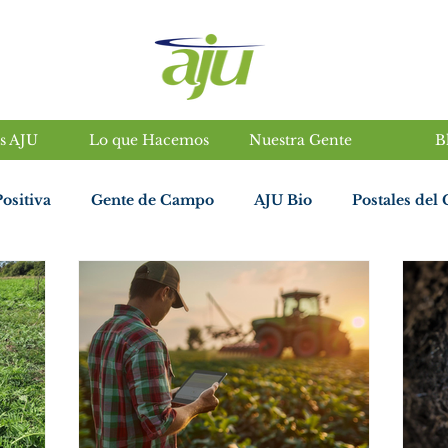
s AJU
Lo que Hacemos
Nuestra Gente
B
Insumos agropecuarios en salta
ositiva
Gente de Campo
AJU Bio
Postales del
io
AJU Digital