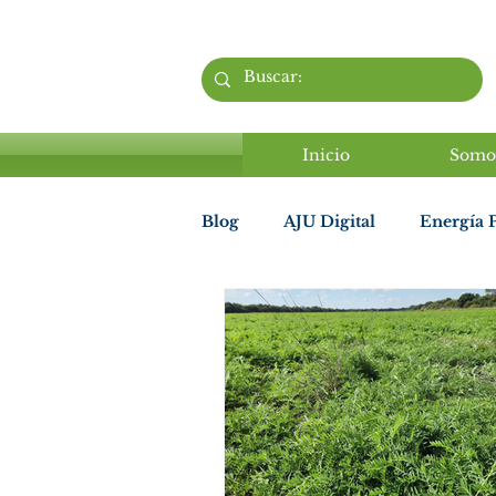
Inicio
Somo
Blog
AJU Digital
Energía P
Enfoque Sistémico
AJU B