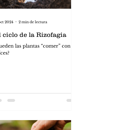
oct 2024
2 min de lectura
 ciclo de la Rizofagia
ueden las plantas “comer” con las
íces?