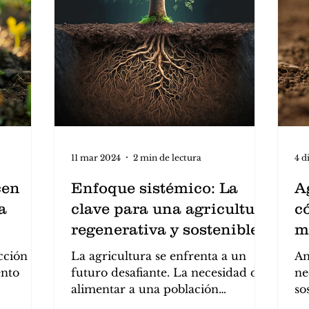
11 mar 2024
2 min de lectura
4 d
cen
Enfoque sistémico: La
A
a
clave para una agricultura
c
regenerativa y sostenible
m
a
cción
La agricultura se enfrenta a un
An
ento
futuro desafiante. La necesidad de
ne
alimentar a una población
so
creciente, en un contexto de
co