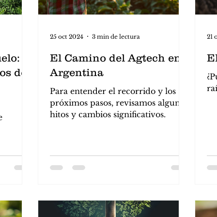
25 oct 2024
3 min de lectura
21 
lo: el
El Camino del Agtech en
El
vos de
Argentina
¿P
ra
Para entender el recorrido y los
tal
próximos pasos, revisamos algunos
hitos y cambios significativos.
e
gradados
bio