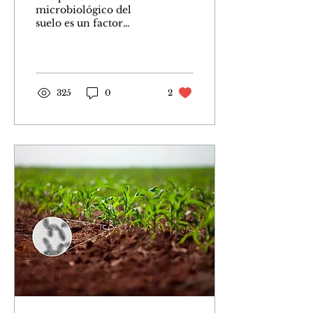
microbiológico del
suelo es un factor
determinante en su
calidad y
funcionalidad. Dentro
de este complejo
ecosistema...
325
0
2