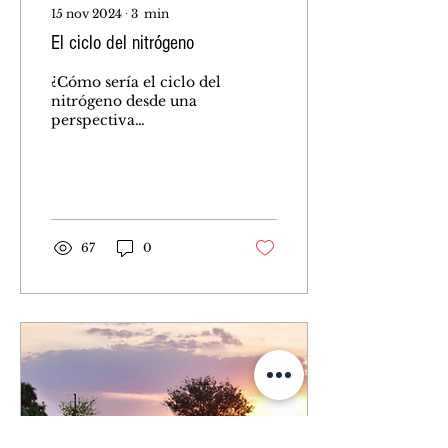
15 nov 2024
∙
3
min
El ciclo del nitrógeno
¿Cómo sería el ciclo del
nitrógeno desde una
perspectiva
agroecológica y
regenerativa?
67
0