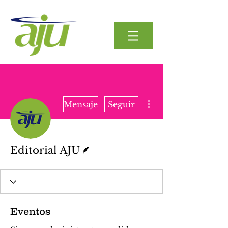
Más acciones
Mensaje
Seguir
Escritor
Editorial AJU
Eventos