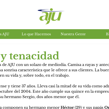
s AJU
Lo que Hacemos
Nuestra Gente
B
Insumos agropecuarios en salta
 y tenacidad
nas de AJU con un solazo de mediodía. Camisa a rayas y ante
 sonrisa característica que le ofrece a sus clientes. La bue
n su vida y, sobre todo, en el trabajo.
ense y tiene 37 años. Lleva casi la mitad de su vida como ad
ctubre del 2004. Este año cumple sus quince en la empresa
su hermano Sergio, dos años menor que él.
ia la componen su hermano menor 
Héctor
 (29) y sus papás 
Or