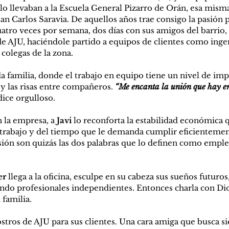
 lo llevaban a la Escuela General Pizarro de Orán, esa misma
uan Carlos Saravia. De aquellos años trae consigo la pasión po
atro veces por semana, dos días con sus amigos del barrio, 
 AJU, haciéndole partido a equipos de clientes como inge
colegas de la zona. 
 familia, donde el trabajo en equipo tiene un nivel de imp
y las risas entre compañeros. 
“Me encanta la unión que hay en
 dice orgulloso. 
 la empresa, a 
Javi
 lo reconforta la estabilidad económica 
e trabajo y del tiempo que le demanda cumplir eficientemen
sión son quizás las dos palabras que lo definen como empl
er
 llega a la oficina, esculpe en su cabeza sus sueños futuros
endo profesionales independientes. Entonces charla con Dio
 familia.  
rostros de AJU para sus clientes. Una cara amiga que busca s