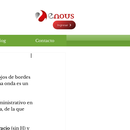
Ingresar
log
Contacto
ojos de bordes 
na onda es un 
ministrativo en 
, de la que 
acio
 (sin H) y 