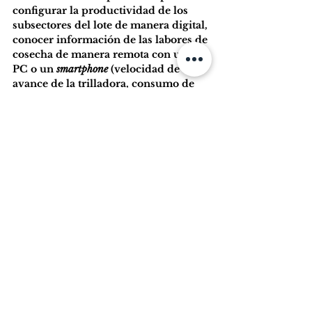
configurar la productividad de los 
subsectores del lote de manera digital, 
conocer información de las labores de 
cosecha de manera remota con una 
PC o un 
smartphone
 (velocidad de 
avance de la trilladora, consumo de 
combustible, etc.), planificar las 
labores de la próxima campaña y 
supervisar el trabajo de campo 
buscando la mayor eficiencia en el 
sistema productivo.
 También permite 
comunicarse con otras plataformas 
digitales.
Experiencias prácticas
En la parte final de la reunión, 
distintos usuarios y proveedores de 
tecnologías para Agricultura de 
Precisión comunicaron sus vivencias. 
En un intercambio muy rico, 