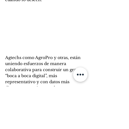
Agtechs como AgroPro y otras, están 
uniendo esfuerzos de manera 
colaborativa para construir un gran 
“boca a boca digital”, más 
representativo y con datos más 
diversos y precisos que lo que nos 
brinda el boca a boca tradicional. Al 
que es importante continuar 
escuchando y complementando con 
todo lo que aporta la digitalización, 
para seguir tomando las mejores 
decisiones y ser cada vez más 