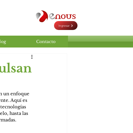
Ingresar
log
Contacto
ulsan
en un enfoque 
nte. Aquí es 
 tecnologías 
lo, hasta las 
ormadas.