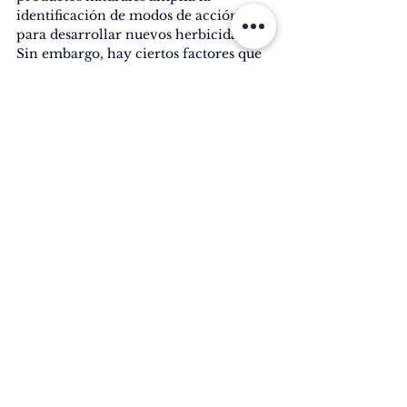
identificación de modos de acción 
para desarrollar nuevos herbicidas. 
Sin embargo, hay ciertos factores que 
hacen distante su aplicación en 
sistemas extensivos de producción. 
Entre ellos, se reconocen: limitaciones 
en la especificidad de las malezas a 
controlar, en la calidad y vida útil de 
formulaciones efectivas y la 
complejidad en requerimientos 
microambientales para su acción 
efectiva.
Tabla 1: Ventajas y desventajas de 
bioherbicidas contiendo 
microorganismos vivos. Adaptado de 
Duke y col. 2022. Adv.Weed Sci. 
40(Spec1)e020210054.
VENTAJAS