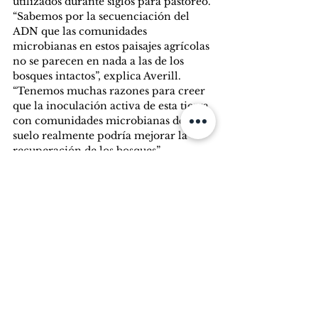
utilizados durante siglos para pastoreo. 
“Sabemos por la secuenciación del 
ADN que las comunidades 
microbianas en estos paisajes agrícolas 
no se parecen en nada a las de los 
bosques intactos”, explica Averill. 
“Tenemos muchas razones para creer 
que la inoculación activa de esta tierra 
con comunidades microbianas del 
suelo realmente podría mejorar la 
recuperación de los bosques”.
“Se puede pensar en [este 
experimento] como un ensayo 
aleatorio controlado de fármacos”, 
dice. “La mitad de los árboles recibe 
una ‘dosis placebo’ de suelo del mismo 
sitio en el que los estamos plantando, y 
la [otra] mitad recibe una ‘dosis de 
tratamiento’ de suelo de un antiguo 
bosque cercano”.