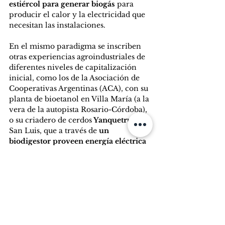
estiércol para generar biogás
 para 
producir el calor y la electricidad que 
necesitan las instalaciones.
En el mismo paradigma se inscriben 
otras experiencias agroindustriales de 
diferentes niveles de capitalización 
inicial, como los de la Asociación de 
Cooperativas Argentinas (ACA), con su 
planta de bioetanol en Villa María (a la 
vera de la autopista Rosario-Córdoba), 
o su criadero de cerdos
 Yanquetruz,
 en 
San Luis, que a través de 
un 
biodigestor proveen energía eléctrica 
a la red interconectada nacional.
8. Caña de cinco siglos, alta precisión 
y usos múltiples
La caña de azúcar es un cultivo 
prácticamente ancestral que se ha ido 
reconvirtiendo de manera 