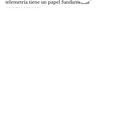
telemetría tiene un papel fundamental 
en estos avances.
En la actualidad la tecnología en 
helicópteros autónomos
 para la 
aplicación de fitosanitarios y flotas de 
robots terrestres dedicados al control 
de malezas, tanto químicos como 
manuales, ya permiten hacer un 
manejo más eficiente y sostenible de 
los recursos y respetar más al 
ambiente.
Fuente: Clarín Rural