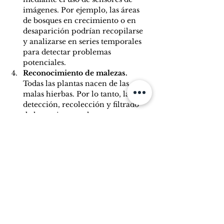
imágenes. Por ejemplo, las áreas 
de bosques en crecimiento o en 
desaparición podrían recopilarse 
y analizarse en series temporales 
para detectar problemas 
potenciales. 
Reconocimiento de malezas. 
Todas las plantas nacen de las 
malas hierbas. Por lo tanto, la 
detección, recolección y filtrado 
de las mejores malezas son 
extremadamente importantes para 
el rendimiento agrícola futuro. Los 
investigadores propusieron el 
procesamiento de imágenes para 
analizar parámetros agrícolas y 
describir cómo el procesamiento 
de imágenes en diferentes 
espectros, como los rayos X 
hiperespectrales e infrarrojos, 
puede ser útil para determinar los 